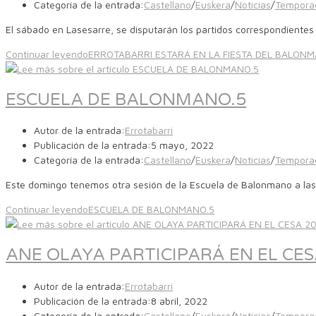
Categoría de la entrada:
Castellano
/
Euskera
/
Noticias
/
Tempora
El sábado en Lasesarre, se disputarán los partidos correspondientes a
Continuar leyendo
ERROTABARRI ESTARÁ EN LA FIESTA DEL BALONM
ESCUELA DE BALONMANO.5
Autor de la entrada:
Errotabarri
Publicación de la entrada:
5 mayo, 2022
Categoría de la entrada:
Castellano
/
Euskera
/
Noticias
/
Tempora
Este domingo tenemos otra sesión de la Escuela de Balonmano a la
Continuar leyendo
ESCUELA DE BALONMANO.5
ANE OLAYA PARTICIPARÁ EN EL CES
Autor de la entrada:
Errotabarri
Publicación de la entrada:
8 abril, 2022
Categoría de la entrada:
Castellano
/
Euskera
/
Noticias
/
Tempora