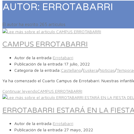
AUTOR:
ERROTABARRI
El autor ha escrito 265 artículos
CAMPUS ERROTABARRI
Autor de la entrada:
Errotabarri
Publicación de la entrada:
17 julio, 2022
Categoría de la entrada:
Castellano
/
Euskera
/
Noticias
/
Tempora
Ya ha comenzado el Cuarto Campus de Errotabarri. Nuestras infant
Continuar leyendo
CAMPUS ERROTABARRI
ERROTABARRI ESTARÁ EN LA FIEST
Autor de la entrada:
Errotabarri
Publicación de la entrada:
27 mayo, 2022