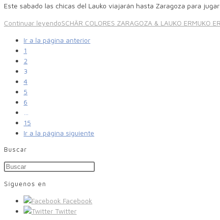
Este sabado las chicas del Lauko viajarán hasta Zaragoza para jugar s
Continuar leyendo
SCHÄR COLORES ZARAGOZA & LAUKO ERMUKO E
Ir a la página anterior
1
2
3
4
5
6
…
15
Ir a la página siguiente
Buscar
Síguenos en
Facebook
Twitter