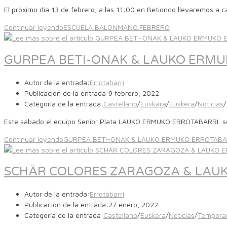
El próximo día 13 de febrero, a las 11:00 en Betiondo llevaremos a c
Continuar leyendo
ESCUELA BALONMANO.FEBRERO
GURPEA BETI-ONAK & LAUKO ERMU
Autor de la entrada:
Errotabarri
Publicación de la entrada:
9 febrero, 2022
Categoría de la entrada:
Castellano
/
Euskara
/
Euskera
/
Noticias
/
Este sabado el equipo Senior Plata LAUKO ERMUKO ERROTABARRI se d
Continuar leyendo
GURPEA BETI-ONAK & LAUKO ERMUKO ERROTABA
SCHÄR COLORES ZARAGOZA & LAU
Autor de la entrada:
Errotabarri
Publicación de la entrada:
27 enero, 2022
Categoría de la entrada:
Castellano
/
Euskera
/
Noticias
/
Tempora