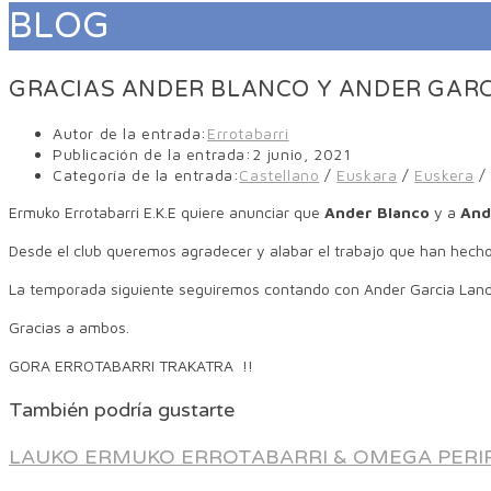
BLOG
GRACIAS ANDER BLANCO Y ANDER GAR
Autor de la entrada:
Errotabarri
Publicación de la entrada:
2 junio, 2021
Categoría de la entrada:
Castellano
/
Euskara
/
Euskera
/
Ermuko Errotabarri E.K.E quiere anunciar que
Ander Blanco
y a
And
Desde el club queremos agradecer y alabar el trabajo que han hecho a
La temporada siguiente seguiremos contando con Ander Garcia Land
Gracias a ambos.
GORA ERROTABARRI TRAKATRA !!
También podría gustarte
LAUKO ERMUKO ERROTABARRI & OMEGA PERI