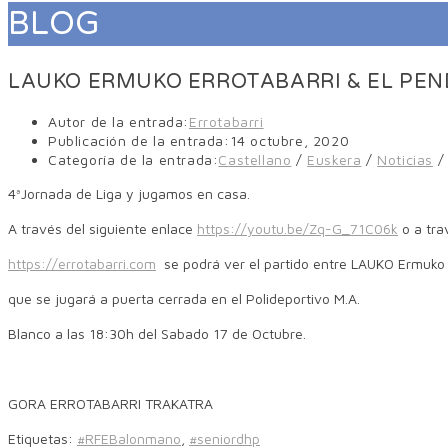
BLOG
LAUKO ERMUKO ERROTABARRI & EL PE
Autor de la entrada:
Errotabarri
Publicación de la entrada:
14 octubre, 2020
Categoría de la entrada:
Castellano
/
Euskera
/
Noticias
/
4ªJornada de Liga y jugamos en casa.
A través del siguiente enlace
https://youtu.be/Zq-G_71C06k
o a tra
https://errotabarri.com
se podrá ver el partido entre LAUKO Ermuko 
que se jugará a puerta cerrada en el Polideportivo M.A.
Blanco a las 18:30h del Sabado 17 de Octubre.
GORA ERROTABARRI TRAKATRA
Etiquetas
:
#RFEBalonmano
,
#seniordhp