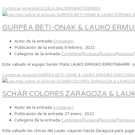
Continuar leyendo
ESCUELA BALONMANO.FEBRERO
GURPEA BETI-ONAK & LAUKO ERMU
Autor de la entrada:
Errotabarri
Publicación de la entrada:
9 febrero, 2022
Categoría de la entrada:
Castellano
/
Euskara
/
Euskera
/
Noticias
/
Este sabado el equipo Senior Plata LAUKO ERMUKO ERROTABARRI se d
Continuar leyendo
GURPEA BETI-ONAK & LAUKO ERMUKO ERROTABA
SCHÄR COLORES ZARAGOZA & LAU
Autor de la entrada:
Errotabarri
Publicación de la entrada:
27 enero, 2022
Categoría de la entrada:
Castellano
/
Euskera
/
Noticias
/
Tempora
Este sabado las chicas del Lauko viajarán hasta Zaragoza para jugar s