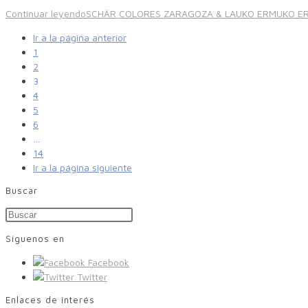
Continuar leyendo
SCHÄR COLORES ZARAGOZA & LAUKO ERMUKO E
Ir a la página anterior
1
2
3
4
5
6
…
14
Ir a la página siguiente
Buscar
Síguenos en
Facebook
Twitter
Enlaces de interés