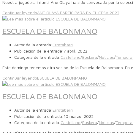
Nuestra jugadora infantil Ane Olaya ha sido convocada por la selecció
Continuar leyendo
ANE OLAYA PARTICIPARÁ EN EL CESA 2022
ESCUELA DE BALONMANO
Autor de la entrada:
Errotabarri
Publicación de la entrada:
7 abril, 2022
Categoría de la entrada:
Castellano
/
Euskera
/
Noticias
/
Tempora
Este domingo tenemos otra sesión de la Escuela de Balonmano. En est
Continuar leyendo
ESCUELA DE BALONMANO
ESCUELA DE BALONMANO
Autor de la entrada:
Errotabarri
Publicación de la entrada:
10 marzo, 2022
Categoría de la entrada:
Castellano
/
Euskera
/
Noticias
/
Tempora
ATENCIÓN La sesión de la escuela de balonmano que se va a celebr