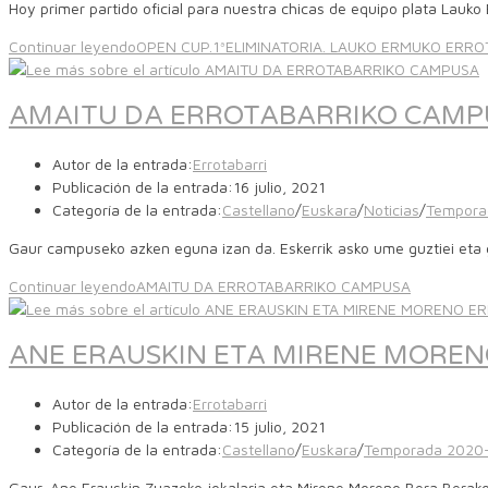
Hoy primer partido oficial para nuestra chicas de equipo plata Lauko
Continuar leyendo
OPEN CUP.1ªELIMINATORIA. LAUKO ERMUKO ERRO
AMAITU DA ERROTABARRIKO CAMP
Autor de la entrada:
Errotabarri
Publicación de la entrada:
16 julio, 2021
Categoría de la entrada:
Castellano
/
Euskara
/
Noticias
/
Tempora
Gaur campuseko azken eguna izan da. Eskerrik asko ume guztiei eta 
Continuar leyendo
AMAITU DA ERROTABARRIKO CAMPUSA
ANE ERAUSKIN ETA MIRENE MORE
Autor de la entrada:
Errotabarri
Publicación de la entrada:
15 julio, 2021
Categoría de la entrada:
Castellano
/
Euskara
/
Temporada 2020
Gaur, Ane Erauskin Zuazoko jokalaria eta Mirene Moreno Bera Berakoa c