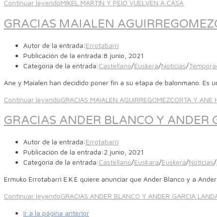
Continuar leyendo
MIKEL MARTIN Y PEIO VUELVEN A CASA
GRACIAS MAIALEN AGUIRREGOMEZ
Autor de la entrada:
Errotabarri
Publicación de la entrada:
8 junio, 2021
Categoría de la entrada:
Castellano
/
Euskera
/
Noticias
/
Tempora
Ane y Maialen han decidido poner fin a su etapa de balonmano. Es 
Continuar leyendo
GRACIAS MAIALEN AGUIRREGOMEZCORTA Y ANE
GRACIAS ANDER BLANCO Y ANDER 
Autor de la entrada:
Errotabarri
Publicación de la entrada:
2 junio, 2021
Categoría de la entrada:
Castellano
/
Euskara
/
Euskera
/
Noticias
/
Ermuko Errotabarri E.K.E quiere anunciar que Ander Blanco y a Ande
Continuar leyendo
GRACIAS ANDER BLANCO Y ANDER GARCIA LAND
Ir a la página anterior