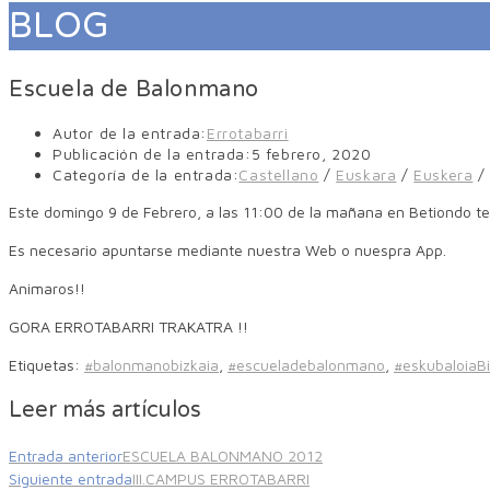
BLOG
Escuela de Balonmano
Autor de la entrada:
Errotabarri
Publicación de la entrada:
5 febrero, 2020
Categoría de la entrada:
Castellano
/
Euskara
/
Euskera
/
Este domingo 9 de Febrero, a las 11:00 de la mañana en Betiondo t
Es necesario apuntarse mediante nuestra Web o nuespra App.
Animaros!!
GORA ERROTABARRI TRAKATRA !!
Etiquetas
:
#balonmanobizkaia
,
#escueladebalonmano
,
#eskubaloiaBi
Leer más artículos
Entrada anterior
ESCUELA BALONMANO 2012
Siguiente entrada
III.CAMPUS ERROTABARRI