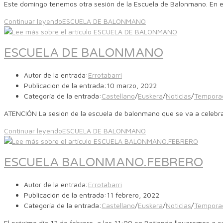
Este domingo tenemos otra sesión de la Escuela de Balonmano. En est
Continuar leyendo
ESCUELA DE BALONMANO
ESCUELA DE BALONMANO
Autor de la entrada:
Errotabarri
Publicación de la entrada:
10 marzo, 2022
Categoría de la entrada:
Castellano
/
Euskera
/
Noticias
/
Tempora
ATENCIÓN La sesión de la escuela de balonmano que se va a celebr
Continuar leyendo
ESCUELA DE BALONMANO
ESCUELA BALONMANO.FEBRERO
Autor de la entrada:
Errotabarri
Publicación de la entrada:
11 febrero, 2022
Categoría de la entrada:
Castellano
/
Euskera
/
Noticias
/
Tempora
El próximo día 13 de febrero, a las 11:00 en Betiondo llevaremos a c