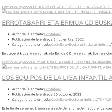
Continuar leyendo
ENTRENAMIENTOS DE LA SELECCION VASCA Y DE 
ERROTABARRI ETA ERMUA CD EUSK
Autor de la entrada:
Errotabarri
Publicación de la entrada:
2 noviembre, 2022
Categoría de la entrada:
Castellano
/
Euskara
/
Euskera
/
Noticias
/
Errotabarri klubeko seniorrak eta Ermua C.D ko seniorrak Euskarald
Continuar leyendo
ERROTABARRI ETA ERMUA CD EUSKARALDIAREKIN
LOS EQUIPOS DE LA LIGA INFANTIL
Autor de la entrada:
Errotabarri
Publicación de la entrada:
20 octubre, 2022
Categoría de la entrada:
Castellano
/
Euskara
/
Noticias
/
TEMPOR
Este fin de semana, Ermua será sede de la jornada inaugural del ca