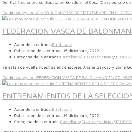
Del 3 al 8 de enero se dipusta en Benidorm el Cesa (Campeonato de
Continuar leyendo
CINCO JUGADORAS DE ERROTABARRI EN EL CESA
FEDERACION VASCA DE BALONMAN
Autor de la entrada:
Errotabarri
Publicación de la entrada:
15 diciembre, 2022
Categoría de la entrada:
Castellano
/
Euskara
/
Noticias
/
TEMPOR
Ya están de vuelta nuestras entrenadoras Ariane Gayoso y Sonia Go
Continuar leyendo
FEDERACION VASCA DE BALONMANO EN COLABO
ENTRENAMIENTOS DE LA SELECCION
Autor de la entrada:
Errotabarri
Publicación de la entrada:
14 diciembre, 2022
Categoría de la entrada:
Castellano
/
Euskara
/
Noticias
/
TEMPOR
Varias jugadoras de Errotabarri han sido convocadas para los entre