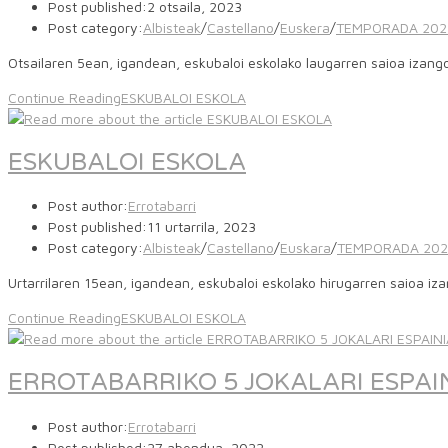
Post published:
2 otsaila, 2023
Post category:
Albisteak
/
Castellano
/
Euskera
/
TEMPORADA 202
Otsailaren 5ean, igandean, eskubaloi eskolako laugarren saioa izan
Continue Reading
ESKUBALOI ESKOLA
ESKUBALOI ESKOLA
Post author:
Errotabarri
Post published:
11 urtarrila, 2023
Post category:
Albisteak
/
Castellano
/
Euskara
/
TEMPORADA 202
Urtarrilaren 15ean, igandean, eskubaloi eskolako hirugarren saioa i
Continue Reading
ESKUBALOI ESKOLA
ERROTABARRIKO 5 JOKALARI ESPA
Post author:
Errotabarri
Post published:
27 abendua, 2022