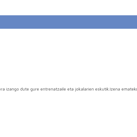
era izango dute gure entrenatzaile eta jokalarien eskutik.Izena ema