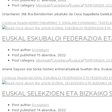
Post category:
Albisteak
/
Castellano
/
Euskera
/
TEMPORADA 202
Urtarrilaren 3tik 8ra Benidormen jokatuko da Cesa txapelketa (selekz
Continue Reading
ERROTABARRIKO 5 JOKALARI ESPAINIAKO TXAPEL
EUSKAL ESKUBALOI FEDERAZIOA ET
Post author:
Errotabarri
Post published:
15 abendua, 2022
Post category:
Albisteak
/
Castellano
/
Euskara
/
TEMPORADA 202
Ariane Gayoso eta Sonia Gómez entrenatzaileak bueltan dira, Euskad
Continue Reading
EUSKAL ESKUBALOI FEDERAZIOA ETA FEDERAZIO E
EUSKAL SELEKZIOEN ETA BIZKAIK
Post author:
Errotabarri
Post published:
14 abendua, 2022