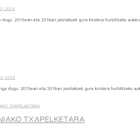
2-2023
go dugu. 2015ean eta 2016an jaiotakoek gure kirolera hurbiltzeko auke
2-2023
zango dugu. 2015ean eta 2016an jaiotakoek gure kirolera hurbiltzeko 
INIAKO TXAPELKETARA