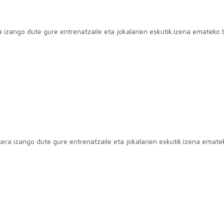
ra izango dute gure entrenatzaile eta jokalarien eskutik.Izena emate
aukera izango dute gure entrenatzaile eta jokalarien eskutik.Izena em