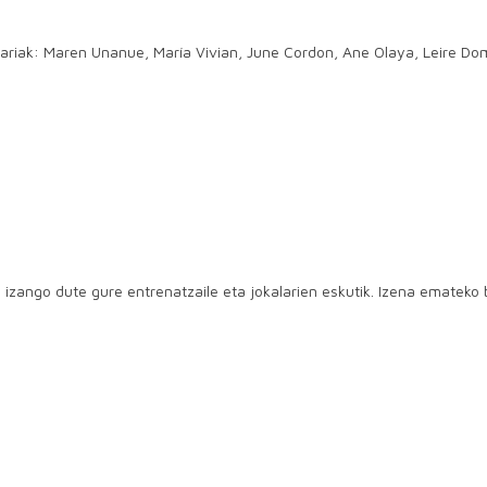
kalariak: Maren Unanue, María Vivian, June Cordon, Ane Olaya, Leire D
a izango dute gure entrenatzaile eta jokalarien eskutik. Izena emate