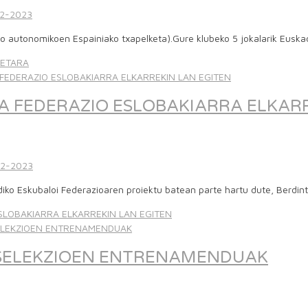
2-2023
io autonomikoen Espainiako txapelketa).Gure klubeko 5 jokalarik Euskadi
KETARA
A FEDERAZIO ESLOBAKIARRA ELKARR
2-2023
iko Eskubaloi Federazioaren proiektu batean parte hartu dute, Berdin
SLOBAKIARRA ELKARREKIN LAN EGITEN
O SELEKZIOEN ENTRENAMENDUAK