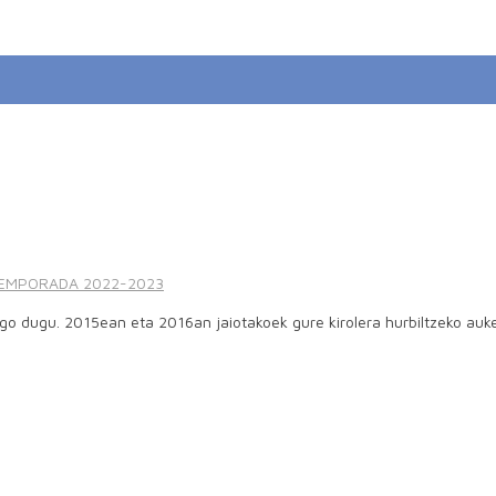
EMPORADA 2022-2023
go dugu. 2015ean eta 2016an jaiotakoek gure kirolera hurbiltzeko auk