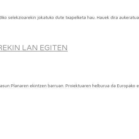
ko selekzioarekin jokatuko dute txapelketa hau. Hauek dira aukeratuak 
EKIN LAN EGITEN
tasun Planaren ekintzen barruan. Proiektuaren helburua da Europako e