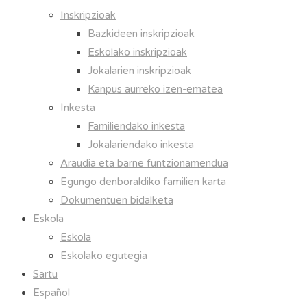
Inskripzioak
Bazkideen inskripzioak
Eskolako inskripzioak
Jokalarien inskripzioak
Kanpus aurreko izen-ematea
Inkesta
Familiendako inkesta
Jokalariendako inkesta
Araudia eta barne funtzionamendua
Egungo denboraldiko familien karta
Dokumentuen bidalketa
Eskola
Eskola
Eskolako egutegia
Sartu
Español