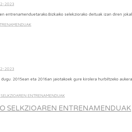
2-2023
diren entrenamenduetarako.Bizkaiko selekziorako deituak izan diren jo
ENTRENAMENDUAK
2-2023
 dugu. 2015ean eta 2016an jaiotakoek gure kirolera hurbiltzeko auker
IKO SELKZIOAREN ENTRENAMENDUAK