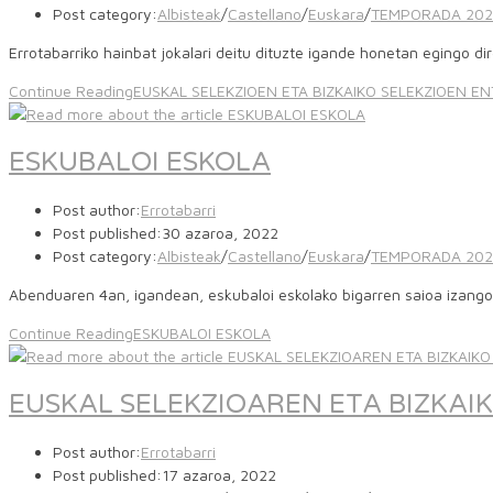
Post category:
Albisteak
/
Castellano
/
Euskara
/
TEMPORADA 202
Errotabarriko hainbat jokalari deitu dituzte igande honetan egingo 
Continue Reading
EUSKAL SELEKZIOEN ETA BIZKAIKO SELEKZIOEN 
ESKUBALOI ESKOLA
Post author:
Errotabarri
Post published:
30 azaroa, 2022
Post category:
Albisteak
/
Castellano
/
Euskara
/
TEMPORADA 202
Abenduaren 4an, igandean, eskubaloi eskolako bigarren saioa izango
Continue Reading
ESKUBALOI ESKOLA
EUSKAL SELEKZIOAREN ETA BIZKA
Post author:
Errotabarri
Post published:
17 azaroa, 2022