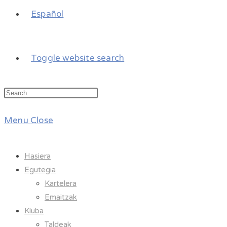
Español
Toggle website search
Menu
Close
Hasiera
Egutegia
Kartelera
Emaitzak
Kluba
Taldeak