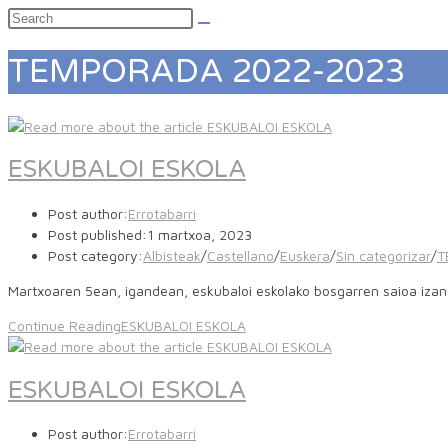
TEMPORADA 2022-2023
ESKUBALOI ESKOLA
Post author:
Errotabarri
Post published:
1 martxoa, 2023
Post category:
Albisteak
/
Castellano
/
Euskera
/
Sin categorizar
/
T
Martxoaren 5ean, igandean, eskubaloi eskolako bosgarren saioa izan
Continue Reading
ESKUBALOI ESKOLA
ESKUBALOI ESKOLA
Post author:
Errotabarri