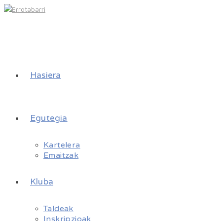
Hasiera
Egutegia
Kartelera
Emaitzak
Kluba
Taldeak
Inskripzioak