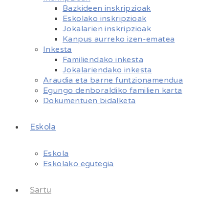
Bazkideen inskripzioak
Eskolako inskripzioak
Jokalarien inskripzioak
Kanpus aurreko izen-ematea
Inkesta
Familiendako inkesta
Jokalariendako inkesta
Araudia eta barne funtzionamendua
Egungo denboraldiko familien karta
Dokumentuen bidalketa
Eskola
Eskola
Eskolako egutegia
Sartu