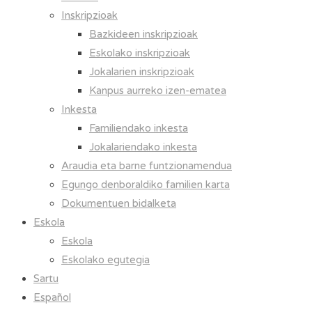
Inskripzioak
Bazkideen inskripzioak
Eskolako inskripzioak
Jokalarien inskripzioak
Kanpus aurreko izen-ematea
Inkesta
Familiendako inkesta
Jokalariendako inkesta
Araudia eta barne funtzionamendua
Egungo denboraldiko familien karta
Dokumentuen bidalketa
Eskola
Eskola
Eskolako egutegia
Sartu
Español