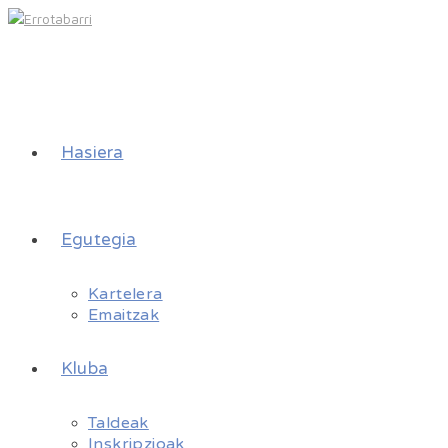
Hasiera
Egutegia
Kartelera
Emaitzak
Kluba
Taldeak
Inskripzioak