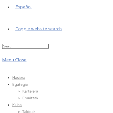
Español
Toggle website search
Menu
Close
Hasiera
Egutegia
Kartelera
Emaitzak
Kluba
Taldeak