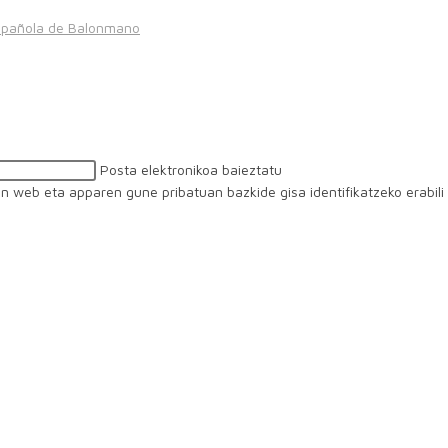
spañola de Balonmano
Posta elektronikoa baieztatu
iren web eta apparen gune pribatuan bazkide gisa identifikatzeko erabil