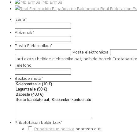
IMD Ermua
Real Federación E
Izena
*
Abizenak
*
Posta Elektronikoa
*
Posta elektronikoa
Jarri ezazu helbide elektroniko bat; helbide horrek Errotabarr
Telefono
Bazkide mota
*
Pribatutasun baldintzak
*
Pribatutasun politika
onartzen dut