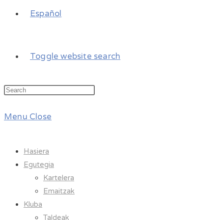
Español
Toggle website search
Menu
Close
Hasiera
Egutegia
Kartelera
Emaitzak
Kluba
Taldeak