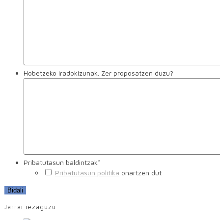
Hobetzeko iradokizunak. Zer proposatzen duzu?
Pribatutasun baldintzak
*
Pribatutasun politika
onartzen dut
Jarrai iezaguzu