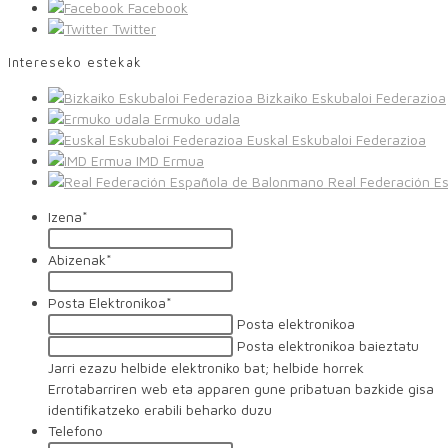
Facebook
Twitter
Intereseko estekak
Bizkaiko Eskubaloi Federazioa
Ermuko udala
Euskal Eskubaloi Federazioa
IMD Ermua
Real Federación E
Izena
*
Abizenak
*
Posta Elektronikoa
*
Posta elektronikoa
Posta elektronikoa baieztatu
Jarri ezazu helbide elektroniko bat; helbide horrek
Errotabarriren web eta apparen gune pribatuan bazkide gisa
identifikatzeko erabili beharko duzu
Telefono