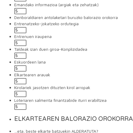
Emandako informazioa (argiak eta zehatzak)
Denboraldiaren antolaketari buruzko balorazio orokorra
Entrenatzeko-jokatzeko ordutegia
Entrenuen iraupena
Taldeak izan duen giroa-Konplizidadea
Eskuordeen lana
Elkartearen arauak
Kirolariek jasotzen dituzten kirol arropak
Loteriaren salmenta finantzabide iturri erabiltzea
ELKARTEAREN BALORAZIO OROKORRA
…eta, beste elkarte batzuekin ALDERATUTA?