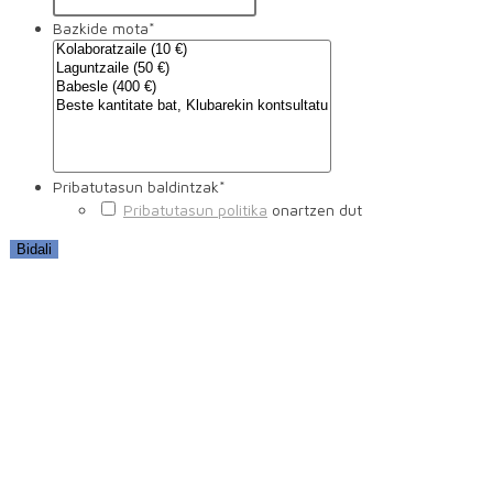
Bazkide mota
*
Pribatutasun baldintzak
*
Pribatutasun politika
onartzen dut