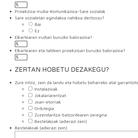
Proiekzioa-Irudia-Komunikazioa-Sare sozialak
Sare sozialetan egindakoa nahikoa deritzozu?
Bai
Ez
Elkartearen irudiari buruzko balorazioa?
Elkartearen eta taldeen proiekzioari buruzko balorazioa?
ZERTAN HOBETU DEZAKEGU?
Zure iritziz, zein da landu eta hobetu beharreko atal garrantzi
Instalazioak
Jokalariarentzat
Joan-etorriak
Ordutegia
Zuzendaritza-batzordearen zeregina
Bestelakoak (adierazi zein)
Bestelakoak (adierazi zein)