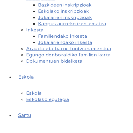
Bazkideen inskripzioak
Eskolako inskripzioak
Jokalarien inskripzioak
Kanpus aurreko izen-ematea
Inkesta
Familiendako inkesta
Jokalariendako inkesta
Araudia eta barne funtzionamendua
Egungo denboraldiko familien karta
Dokumentuen bidalketa
Eskola
Eskola
Eskolako egutegia
Sartu