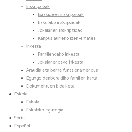
Inskripzioak
Bazkideen inskripzioak
Eskolako inskripzioak
Jokalarien inskripzioak
Kanpus aurreko izen-ematea
Inkesta
Familiendako inkesta
Jokalariendako inkesta
Araudia eta barne funtzionamendua
Egungo denboraldiko familien karta
Dokumentuen bidalketa
Eskola
Eskola
Eskolako egutegia
Sartu
Español