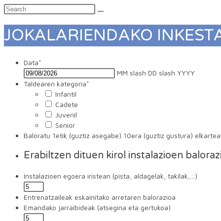
JOKALARIENDAKO INKEST
Data
*
MM slash DD slash YYYY
Taldearen kategoria
*
Infantil
Cadete
Juvenil
Senior
Baloratu 1etik (guztiz asegabe) 10era (guztiz gustura) elkarte
Erabiltzen dituen kirol instalazioen balora
Instalazioen egoera iristean (pista, aldagelak, takilak,…)
Entrenatzaileak eskainitako arretaren balorazioa
Emandako jarraibideak (atsegina eta gertukoa)