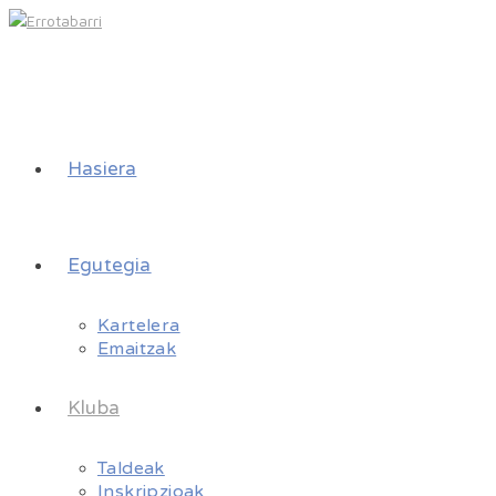
Hasiera
Egutegia
Kartelera
Emaitzak
Kluba
Taldeak
Inskripzioak