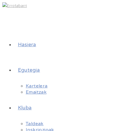
Hasiera
Egutegia
Kartelera
Emaitzak
Kluba
Taldeak
Inskripzioak