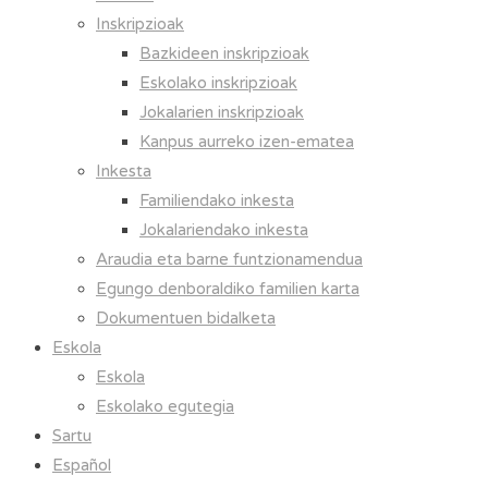
Inskripzioak
Bazkideen inskripzioak
Eskolako inskripzioak
Jokalarien inskripzioak
Kanpus aurreko izen-ematea
Inkesta
Familiendako inkesta
Jokalariendako inkesta
Araudia eta barne funtzionamendua
Egungo denboraldiko familien karta
Dokumentuen bidalketa
Eskola
Eskola
Eskolako egutegia
Sartu
Español