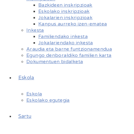
Bazkideen inskripzioak
Eskolako inskripzioak
Jokalarien inskripzioak
Kanpus aurreko izen-ematea
Inkesta
Familiendako inkesta
Jokalariendako inkesta
Araudia eta barne funtzionamendua
Egungo denboraldiko familien karta
Dokumentuen bidalketa
Eskola
Eskola
Eskolako egutegia
Sartu