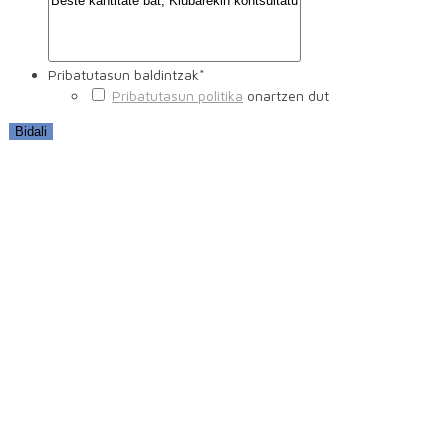
Pribatutasun baldintzak
*
Pribatutasun politika
onartzen dut