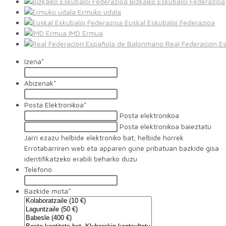
Bizkaiko Eskubaloi Federazioa
Ermuko udala
Euskal Eskubaloi Federazioa
IMD Ermua
Real Federación E
Izena
*
Abizenak
*
Posta Elektronikoa
*
Posta elektronikoa
Posta elektronikoa baieztatu
Jarri ezazu helbide elektroniko bat; helbide horrek
Errotabarriren web eta apparen gune pribatuan bazkide gisa
identifikatzeko erabili beharko duzu
Telefono
Bazkide mota
*