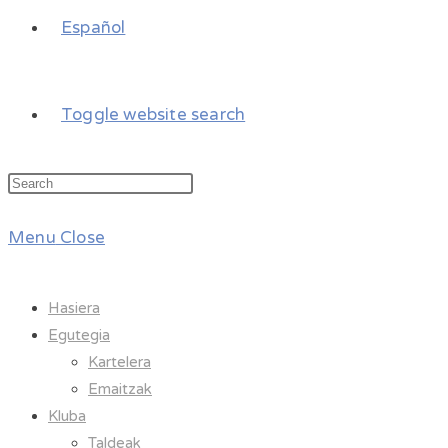
Español
Toggle website search
Menu
Close
Hasiera
Egutegia
Kartelera
Emaitzak
Kluba
Taldeak