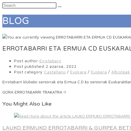
BLOG
ERROTABARRI ETA ERMUA CD EUSKARA
Post author:
Errotabarri
Post published:
2 azaroa, 2022
Post category:
Castellano
/
Euskara
/
Euskera
/
Albisteak
Errotabarri klubeko seniorrak eta Ermua C.D ko seniorrak Euskaraldia
GORA ERROTABARRI TRAKATRA !!
You Might Also Like
LAUKO ERMUKO ERROTABARRI & GURPEA BET