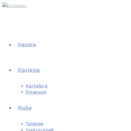
Hasiera
Egutegia
Kartelera
Emaitzak
Kluba
Taldeak
Inskripzioak