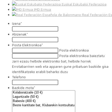
Euskal Eskubaloi Federazioa
IMD Ermua
Real Federación E
Izena
*
Abizenak
*
Posta Elektronikoa
*
Posta elektronikoa
Posta elektronikoa baieztatu
Jarri ezazu helbide elektroniko bat; helbide horrek
Errotabarriren web eta apparen gune pribatuan bazkide gisa
identifikatzeko erabili beharko duzu
Telefono
Bazkide mota
*