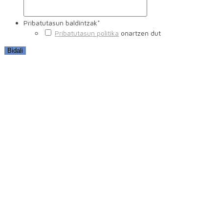
Pribatutasun baldintzak
*
Pribatutasun politika
onartzen dut