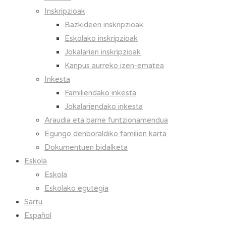
Inskripzioak
Bazkideen inskripzioak
Eskolako inskripzioak
Jokalarien inskripzioak
Kanpus aurreko izen-ematea
Inkesta
Familiendako inkesta
Jokalariendako inkesta
Araudia eta barne funtzionamendua
Egungo denboraldiko familien karta
Dokumentuen bidalketa
Eskola
Eskola
Eskolako egutegia
Sartu
Español