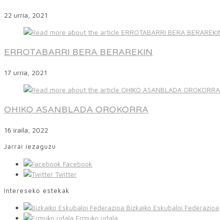
22 urria, 2021
ERROTABARRI BERA BERAREKIN
17 urria, 2021
OHIKO ASANBLADA OROKORRA
16 iraila, 2022
Jarrai iezaguzu
Facebook
Twitter
Intereseko estekak
Bizkaiko Eskubaloi Federazioa
Ermuko udala