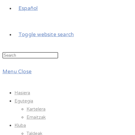
Español
Toggle website search
Menu
Close
Hasiera
Egutegia
Kartelera
Emaitzak
Kluba
Taldeak