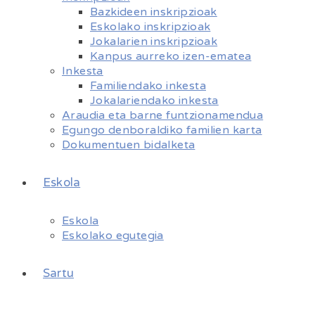
Bazkideen inskripzioak
Eskolako inskripzioak
Jokalarien inskripzioak
Kanpus aurreko izen-ematea
Inkesta
Familiendako inkesta
Jokalariendako inkesta
Araudia eta barne funtzionamendua
Egungo denboraldiko familien karta
Dokumentuen bidalketa
Eskola
Eskola
Eskolako egutegia
Sartu