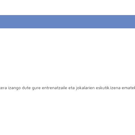
aukera izango dute gure entrenatzaile eta jokalarien eskutik.Izena em