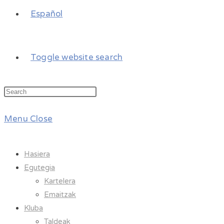
Español
Toggle website search
Menu
Close
Hasiera
Egutegia
Kartelera
Emaitzak
Kluba
Taldeak