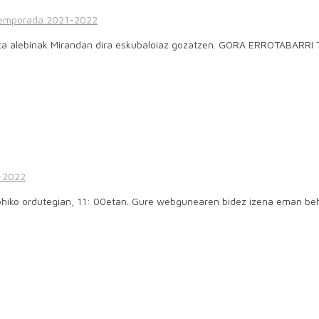
emporada 2021-2022
 eta alebinak Mirandan dira eskubaloiaz gozatzen. GORA ERROTABARRI T
-2022
, ohiko ordutegian, 11: 00etan. Gure webgunearen bidez izena eman