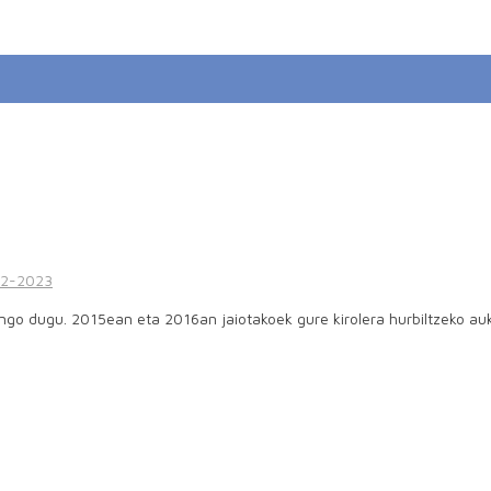
2-2023
zango dugu. 2015ean eta 2016an jaiotakoek gure kirolera hurbiltzeko 