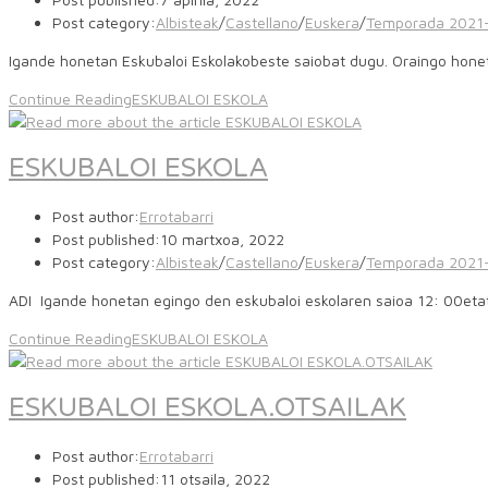
Post category:
Albisteak
/
Castellano
/
Euskera
/
Temporada 2021
Igande honetan Eskubaloi Eskolakobeste saiobat dugu. Oraingo hon
Continue Reading
ESKUBALOI ESKOLA
ESKUBALOI ESKOLA
Post author:
Errotabarri
Post published:
10 martxoa, 2022
Post category:
Albisteak
/
Castellano
/
Euskera
/
Temporada 2021
ADI Igande honetan egingo den eskubaloi eskolaren saioa 12: 00eta
Continue Reading
ESKUBALOI ESKOLA
ESKUBALOI ESKOLA.OTSAILAK
Post author:
Errotabarri
Post published:
11 otsaila, 2022