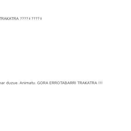
RAKATRA ????‍♀️????‍♀️
 behar duzue. Animatu. GORA ERROTABARRI TRAKATRA !!!