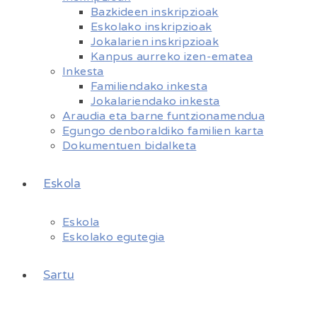
Bazkideen inskripzioak
Eskolako inskripzioak
Jokalarien inskripzioak
Kanpus aurreko izen-ematea
Inkesta
Familiendako inkesta
Jokalariendako inkesta
Araudia eta barne funtzionamendua
Egungo denboraldiko familien karta
Dokumentuen bidalketa
Eskola
Eskola
Eskolako egutegia
Sartu