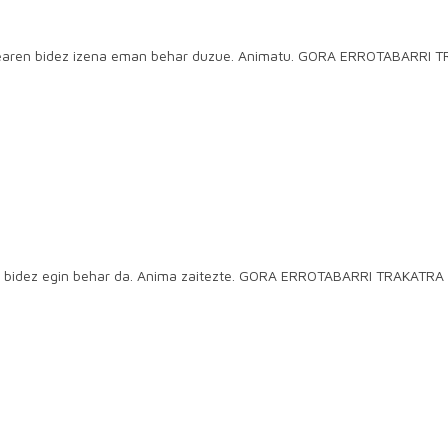
bgunearen bidez izena eman behar duzue. Animatu. GORA ERROTABARRI 
en bidez egin behar da. Anima zaitezte. GORA ERROTABARRI TRAKATRA 