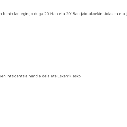
an behin lan egingo dugu 2014an eta 2015an jaiotakoekin. Jolasen eta
en intzidentzia handia dela eta.Eskerrik asko