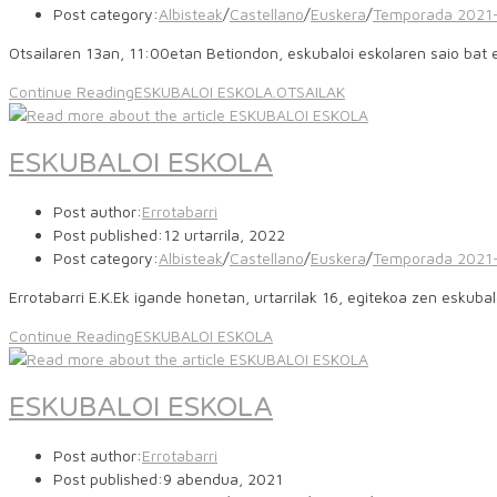
Post category:
Albisteak
/
Castellano
/
Euskera
/
Temporada 2021
Otsailaren 13an, 11:00etan Betiondon, eskubaloi eskolaren saio bat
Continue Reading
ESKUBALOI ESKOLA.OTSAILAK
ESKUBALOI ESKOLA
Post author:
Errotabarri
Post published:
12 urtarrila, 2022
Post category:
Albisteak
/
Castellano
/
Euskera
/
Temporada 2021
Errotabarri E.K.Ek igande honetan, urtarrilak 16, egitekoa zen eskub
Continue Reading
ESKUBALOI ESKOLA
ESKUBALOI ESKOLA
Post author:
Errotabarri
Post published:
9 abendua, 2021