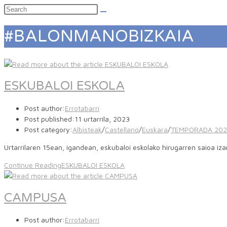
#BALONMANOBIZKAIA
ESKUBALOI ESKOLA
Post author:
Errotabarri
Post published:
11 urtarrila, 2023
Post category:
Albisteak
/
Castellano
/
Euskara
/
TEMPORADA 202
Urtarrilaren 15ean, igandean, eskubaloi eskolako hirugarren saioa i
Continue Reading
ESKUBALOI ESKOLA
CAMPUSA
Post author:
Errotabarri