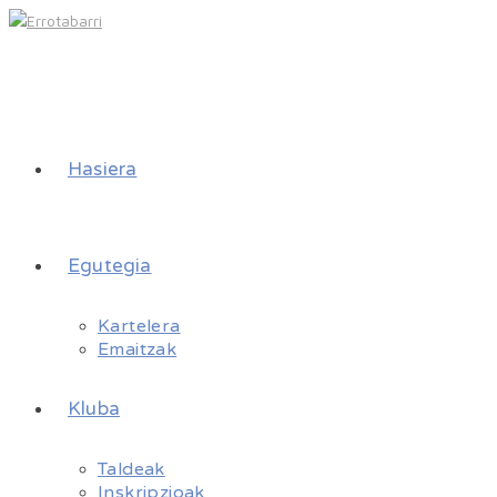
Hasiera
Egutegia
Kartelera
Emaitzak
Kluba
Taldeak
Inskripzioak