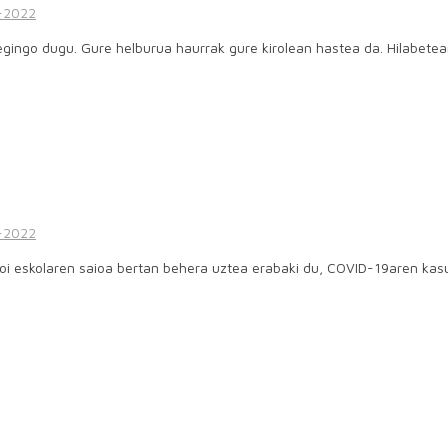
-2022
 egingo dugu. Gure helburua haurrak gure kirolean hastea da. Hilabete
-2022
aloi eskolaren saioa bertan behera uztea erabaki du, COVID-19aren kasu