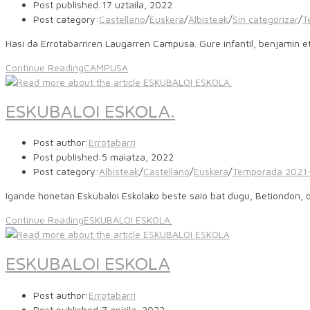
Post published:
17 uztaila, 2022
Post category:
Castellano
/
Euskera
/
Albisteak
/
Sin categorizar
/
T
Hasi da Errotabarriren Laugarren Campusa. Gure infantil, benjamin
Continue Reading
CAMPUSA
ESKUBALOI ESKOLA.
Post author:
Errotabarri
Post published:
5 maiatza, 2022
Post category:
Albisteak
/
Castellano
/
Euskera
/
Temporada 2021
Igande honetan Eskubaloi Eskolako beste saio bat dugu, Betiondon
Continue Reading
ESKUBALOI ESKOLA.
ESKUBALOI ESKOLA
Post author:
Errotabarri
Post published:
7 apirila, 2022