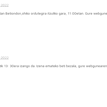
-2022
etan Betiondon,ohiko ordutegira itzuliko gara, 11:00etan. Gure we
-2022
tik 13: 30era izango da. Izena emateko beti bezala, gure webgunear