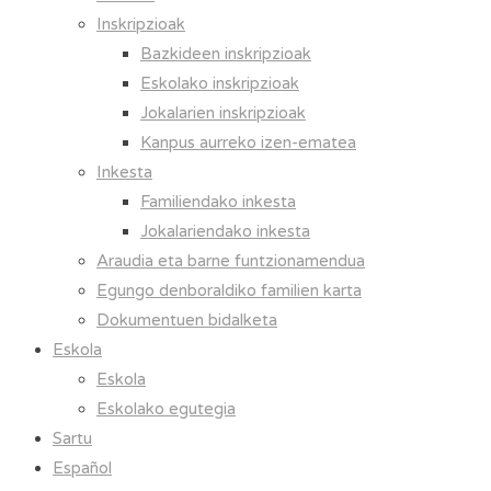
Inskripzioak
Bazkideen inskripzioak
Eskolako inskripzioak
Jokalarien inskripzioak
Kanpus aurreko izen-ematea
Inkesta
Familiendako inkesta
Jokalariendako inkesta
Araudia eta barne funtzionamendua
Egungo denboraldiko familien karta
Dokumentuen bidalketa
Eskola
Eskola
Eskolako egutegia
Sartu
Español