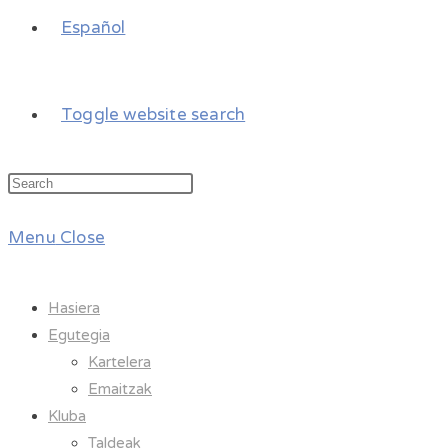
Español
Toggle website search
Menu
Close
Hasiera
Egutegia
Kartelera
Emaitzak
Kluba
Taldeak