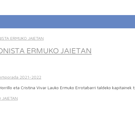
NISTA ERMUKO JAIETAN
emporada 2021-2022
r Horrillo eta Cristina Vivar Lauko Ermuko Errotabarri taldeko kapit
 JAIETAN