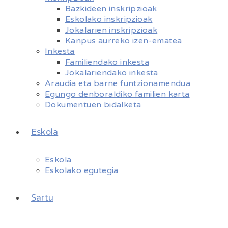
Bazkideen inskripzioak
Eskolako inskripzioak
Jokalarien inskripzioak
Kanpus aurreko izen-ematea
Inkesta
Familiendako inkesta
Jokalariendako inkesta
Araudia eta barne funtzionamendua
Egungo denboraldiko familien karta
Dokumentuen bidalketa
Eskola
Eskola
Eskolako egutegia
Sartu