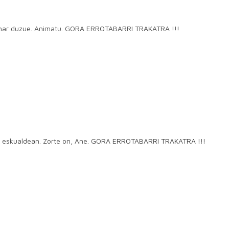
 behar duzue. Animatu. GORA ERROTABARRI TRAKATRA !!!
iako eskualdean. Zorte on, Ane. GORA ERROTABARRI TRAKATRA !!!