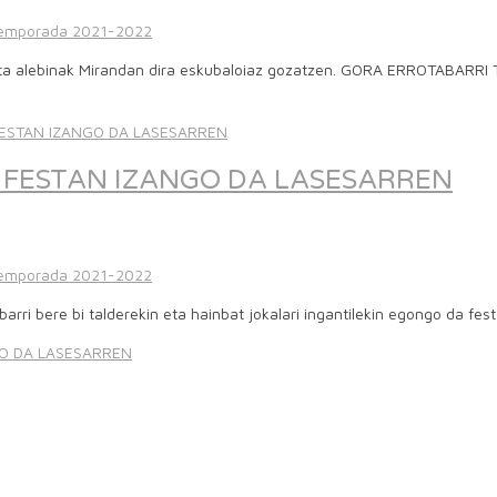
emporada 2021-2022
 eta alebinak Mirandan dira eskubaloiaz gozatzen. GORA ERROTABARRI T
 FESTAN IZANGO DA LASESARREN
emporada 2021-2022
barri bere bi talderekin eta hainbat jokalari ingantilekin egongo da f
GO DA LASESARREN