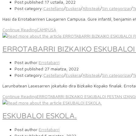
Post published:
17 uztaila, 2022
Post category:
Castellano
/
Euskera
/
Albisteak
/
Sin categorizar
/
T
Hasi da Errotabarriren Laugarren Campusa. Gure infantil, benjamin
Continue Reading
CAMPUSA
ERROTABARRI BIZKAIKO ESKUBALOI
Post author:
Errotabarri
Post published:
27 maiatza, 2022
Post category:
Castellano
/
Euskera
/
Albisteak
/
Sin categorizar
/
T
Larunbatean Lasesarren jokatuko dira Bizkaiko Kopako finalak. Errota
Continue Reading
ERROTABARRI BIZKAIKO ESKUBALOI FESTAN IZAN
ESKUBALOI ESKOLA.
Post author:
Errotabarri
Post published:
5 maiatza, 2022