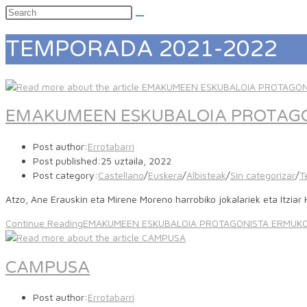
TEMPORADA 2021-2022
EMAKUMEEN ESKUBALOIA PROTAGO
Post author:
Errotabarri
Post published:
25 uztaila, 2022
Post category:
Castellano
/
Euskera
/
Albisteak
/
Sin categorizar
/
T
Atzo, Ane Erauskin eta Mirene Moreno harrobiko jokalariek eta Itzia
Continue Reading
EMAKUMEEN ESKUBALOIA PROTAGONISTA ERMUKO
CAMPUSA
Post author:
Errotabarri