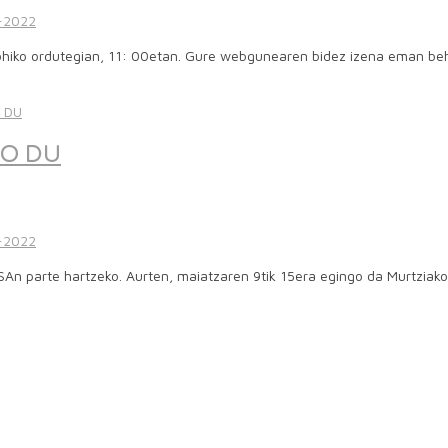
-2022
, ohiko ordutegian, 11: 00etan. Gure webgunearen bidez izena eman
KO DU
-2022
CESAn parte hartzeko. Aurten, maiatzaren 9tik 15era egingo da Murtz