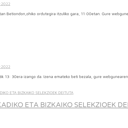
-2022
etan Betiondon,ohiko ordutegira itzuliko gara, 11:00etan. Gure we
-2022
tik 13: 30era izango da. Izena emateko beti bezala, gure webgunear
ADIKO ETA BIZKAIKO SELEKZIOEK DE