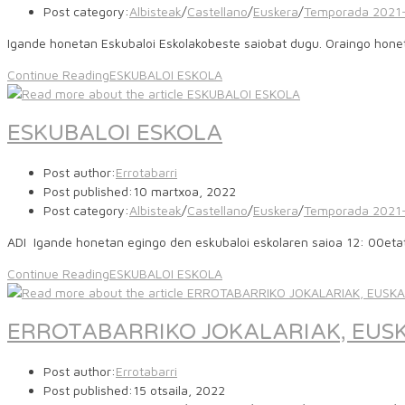
Post category:
Albisteak
/
Castellano
/
Euskera
/
Temporada 2021
Igande honetan Eskubaloi Eskolakobeste saiobat dugu. Oraingo hon
Continue Reading
ESKUBALOI ESKOLA
ESKUBALOI ESKOLA
Post author:
Errotabarri
Post published:
10 martxoa, 2022
Post category:
Albisteak
/
Castellano
/
Euskera
/
Temporada 2021
ADI Igande honetan egingo den eskubaloi eskolaren saioa 12: 00eta
Continue Reading
ESKUBALOI ESKOLA
ERROTABARRIKO JOKALARIAK, EUSK
Post author:
Errotabarri
Post published:
15 otsaila, 2022