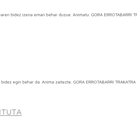
bgunearen bidez izena eman behar duzue. Animatu. GORA ERROTABARRI 
en bidez egin behar da. Anima zaitezte. GORA ERROTABARRI TRAKATRA 
ITUTA