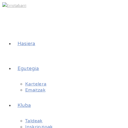
Hasiera
Egutegia
Kartelera
Emaitzak
Kluba
Taldeak
Inskripzioak