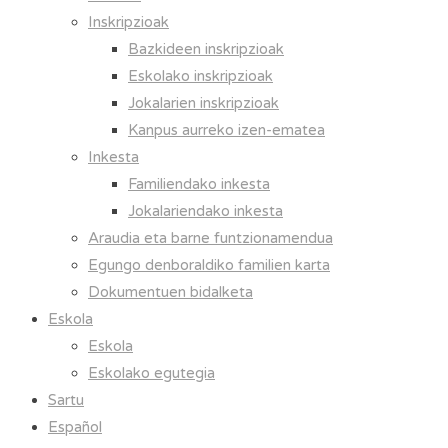
Inskripzioak
Bazkideen inskripzioak
Eskolako inskripzioak
Jokalarien inskripzioak
Kanpus aurreko izen-ematea
Inkesta
Familiendako inkesta
Jokalariendako inkesta
Araudia eta barne funtzionamendua
Egungo denboraldiko familien karta
Dokumentuen bidalketa
Eskola
Eskola
Eskolako egutegia
Sartu
Español