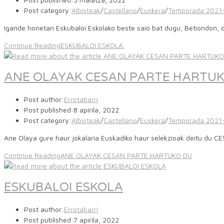
Post category:
Albisteak
/
Castellano
/
Euskera
/
Temporada 2021
Igande honetan Eskubaloi Eskolako beste saio bat dugu, Betiondon
Continue Reading
ESKUBALOI ESKOLA.
ANE OLAYAK CESAN PARTE HARTU
Post author:
Errotabarri
Post published:
8 apirila, 2022
Post category:
Albisteak
/
Castellano
/
Euskera
/
Temporada 2021
Ane Olaya gure haur jokalaria Euskadiko haur selekzioak deitu du 
Continue Reading
ANE OLAYAK CESAN PARTE HARTUKO DU
ESKUBALOI ESKOLA
Post author:
Errotabarri
Post published:
7 apirila, 2022