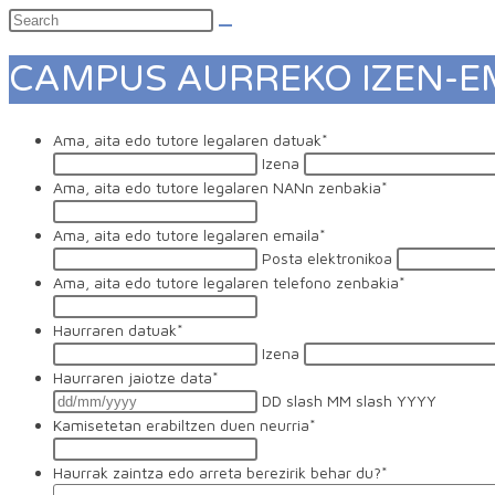
CAMPUS AURREKO IZEN-
Ama, aita edo tutore legalaren datuak
*
Izena
Ama, aita edo tutore legalaren NANn zenbakia
*
Ama, aita edo tutore legalaren emaila
*
Posta elektronikoa
Ama, aita edo tutore legalaren telefono zenbakia
*
Haurraren datuak
*
Izena
Haurraren jaiotze data
*
DD slash MM slash YYYY
Kamisetetan erabiltzen duen neurria
*
Haurrak zaintza edo arreta berezirik behar du?
*