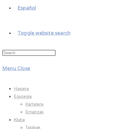
Español
Toggle website search
Menu
Close
Hasiera
Egutegia
Kartelera
Emaitzak
Kluba
Taldeak