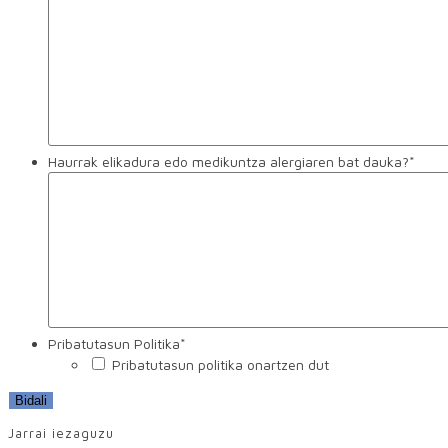
Haurrak elikadura edo medikuntza alergiaren bat dauka?
*
Pribatutasun Politika
*
Pribatutasun politika onartzen dut
Jarrai iezaguzu