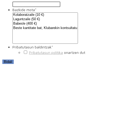
Bazkide mota
*
Pribatutasun baldintzak
*
Pribatutasun politika
onartzen dut