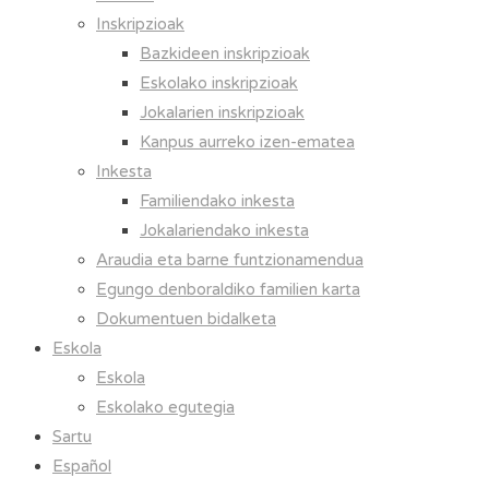
Inskripzioak
Bazkideen inskripzioak
Eskolako inskripzioak
Jokalarien inskripzioak
Kanpus aurreko izen-ematea
Inkesta
Familiendako inkesta
Jokalariendako inkesta
Araudia eta barne funtzionamendua
Egungo denboraldiko familien karta
Dokumentuen bidalketa
Eskola
Eskola
Eskolako egutegia
Sartu
Español