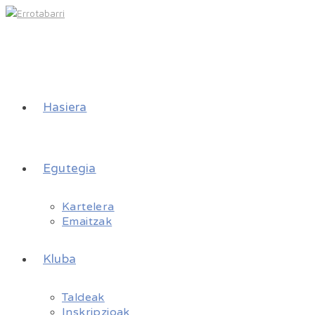
Hasiera
Egutegia
Kartelera
Emaitzak
Kluba
Taldeak
Inskripzioak