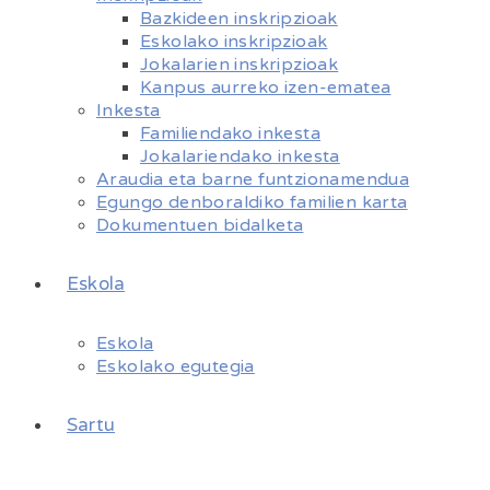
Bazkideen inskripzioak
Eskolako inskripzioak
Jokalarien inskripzioak
Kanpus aurreko izen-ematea
Inkesta
Familiendako inkesta
Jokalariendako inkesta
Araudia eta barne funtzionamendua
Egungo denboraldiko familien karta
Dokumentuen bidalketa
Eskola
Eskola
Eskolako egutegia
Sartu