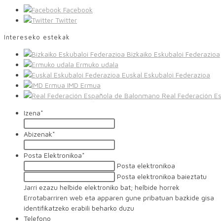
Facebook
Twitter
Intereseko estekak
Bizkaiko Eskubaloi Federazioa
Ermuko udala
Euskal Eskubaloi Federazioa
IMD Ermua
Real Federación E
Izena
*
Abizenak
*
Posta Elektronikoa
*
Posta elektronikoa
Posta elektronikoa baieztatu
Jarri ezazu helbide elektroniko bat; helbide horrek
Errotabarriren web eta apparen gune pribatuan bazkide gisa
identifikatzeko erabili beharko duzu
Telefono