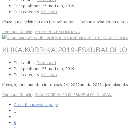
Post published:
25 martxoa, 2019
Post category:
Albisteak
Plaza gutxi gelditzen dira Errotabarriren II. Campuserako. Izena 
Continue Reading
2ª.CAMPUS BALONMANO
KLIKA.KORRIKA.2019-ESKUBALOI JO
Post author:
Errotabarri
Post published:
25 martxoa, 2019
Post category:
Albisteak
Kaixo, igande honetan (martxoak 24) 2012an eta 2011n jaiotakoentza
Continue Reading
KLIKA.KORRIKA.2019-ESKUBALOI JOLASAK.
Go to the previous page
1
…
8