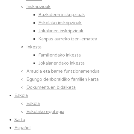
Inskripzioak
Bazkideen inskripzioak
Eskolako inskripzioak
Jokalarien inskripzioak
Kanpus aurreko izen-ematea
Inkesta
Familiendako inkesta
Jokalariendako inkesta
Araudia eta barne funtzionamendua
Egungo denboraldiko familien karta
Dokumentuen bidalketa
Eskola
Eskola
Eskolako egutegia
Sartu
Español