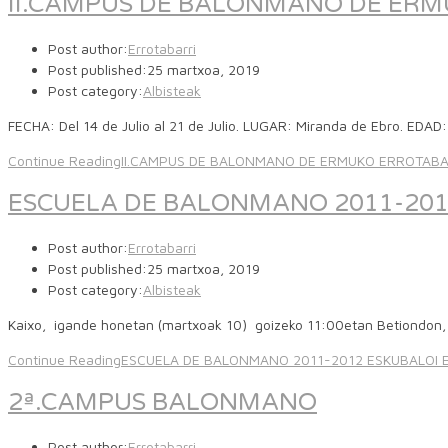
II.CAMPUS DE BALONMANO DE ERMU
Post author:
Errotabarri
Post published:
25 martxoa, 2019
Post category:
Albisteak
FECHA: Del 14 de Julio al 21 de Julio. LUGAR: Miranda de Ebro. EDAD
Continue Reading
II.CAMPUS DE BALONMANO DE ERMUKO ERROTABARR
ESCUELA DE BALONMANO 2011-201
Post author:
Errotabarri
Post published:
25 martxoa, 2019
Post category:
Albisteak
Kaixo, igande honetan (martxoak 10) goizeko 11:00etan Betiondon, 
Continue Reading
ESCUELA DE BALONMANO 2011-2012 ESKUBALOI 
2ª.CAMPUS BALONMANO
Post author:
Errotabarri