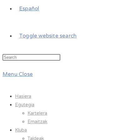
Español
Toggle website search
Menu
Close
Hasiera
Egutegia
Kartelera
Emaitzak
Kluba
Taldeak