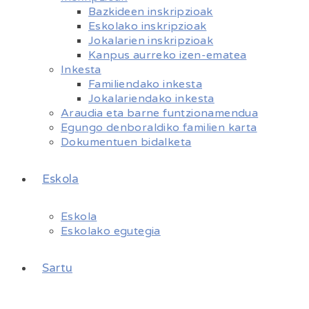
Bazkideen inskripzioak
Eskolako inskripzioak
Jokalarien inskripzioak
Kanpus aurreko izen-ematea
Inkesta
Familiendako inkesta
Jokalariendako inkesta
Araudia eta barne funtzionamendua
Egungo denboraldiko familien karta
Dokumentuen bidalketa
Eskola
Eskola
Eskolako egutegia
Sartu