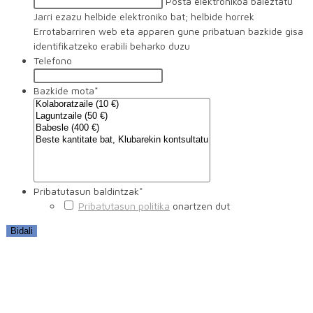
Posta elektronikoa baieztatu
Jarri ezazu helbide elektroniko bat; helbide horrek
Errotabarriren web eta apparen gune pribatuan bazkide gisa
identifikatzeko erabili beharko duzu
Telefono
Bazkide mota
*
Pribatutasun baldintzak
*
Pribatutasun politika
onartzen dut