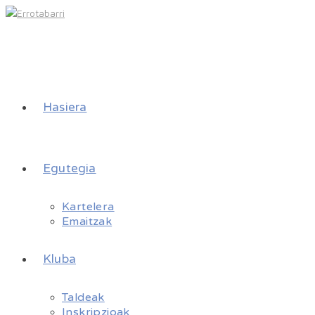
Hasiera
Egutegia
Kartelera
Emaitzak
Kluba
Taldeak
Inskripzioak