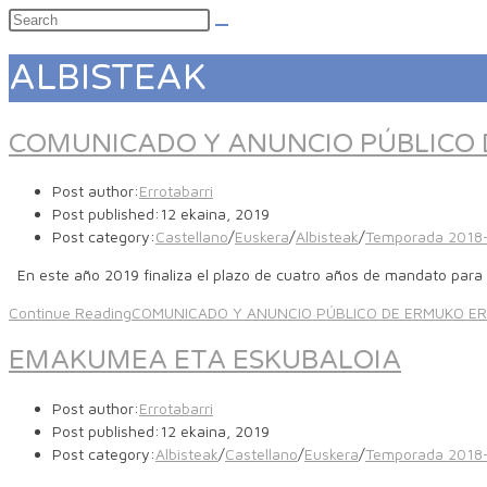
ALBISTEAK
COMUNICADO Y ANUNCIO PÚBLICO 
Post author:
Errotabarri
Post published:
12 ekaina, 2019
Post category:
Castellano
/
Euskera
/
Albisteak
/
Temporada 2018
En este año 2019 finaliza el plazo de cuatro años de mandato para la
Continue Reading
COMUNICADO Y ANUNCIO PÚBLICO DE ERMUKO ERR
EMAKUMEA ETA ESKUBALOIA
Post author:
Errotabarri
Post published:
12 ekaina, 2019
Post category:
Albisteak
/
Castellano
/
Euskera
/
Temporada 2018