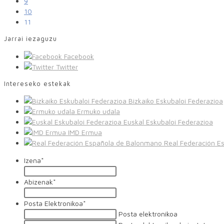
9
10
11
Jarrai iezaguzu
Facebook
Twitter
Intereseko estekak
Bizkaiko Eskubaloi Federazioa
Ermuko udala
Euskal Eskubaloi Federazioa
IMD Ermua
Real Federación E
Izena
*
Abizenak
*
Posta Elektronikoa
*
Posta elektronikoa