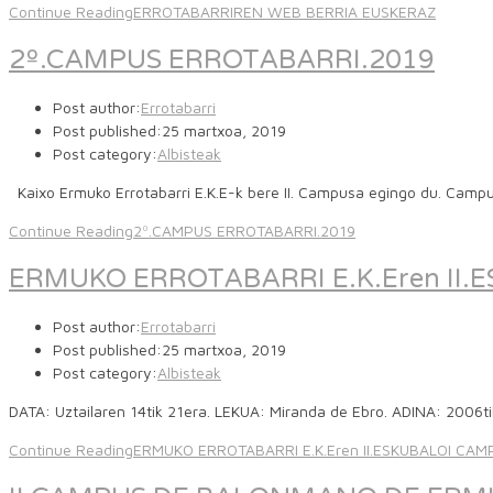
Continue Reading
ERROTABARRIREN WEB BERRIA EUSKERAZ
2º.CAMPUS ERROTABARRI.2019
Post author:
Errotabarri
Post published:
25 martxoa, 2019
Post category:
Albisteak
Kaixo Ermuko Errotabarri E.K.E-k bere II. Campusa egingo du. Camp
Continue Reading
2º.CAMPUS ERROTABARRI.2019
ERMUKO ERROTABARRI E.K.Eren II.
Post author:
Errotabarri
Post published:
25 martxoa, 2019
Post category:
Albisteak
DATA: Uztailaren 14tik 21era. LEKUA: Miranda de Ebro. ADINA: 2006
Continue Reading
ERMUKO ERROTABARRI E.K.Eren II.ESKUBALOI CAM