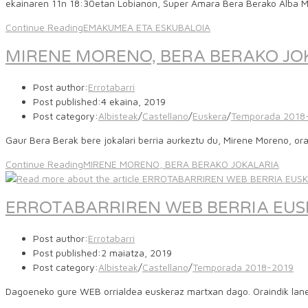
ekainaren 11n 18:30etan Lobianon, Super Amara Bera Berako Alba Mene
Continue Reading
EMAKUMEA ETA ESKUBALOIA
MIRENE MORENO, BERA BERAKO JO
Post author:
Errotabarri
Post published:
4 ekaina, 2019
Post category:
Albisteak
/
Castellano
/
Euskera
/
Temporada 2018
Gaur Bera Berak bere jokalari berria aurkeztu du, Mirene Moreno, or
Continue Reading
MIRENE MORENO, BERA BERAKO JOKALARIA
ERROTABARRIREN WEB BERRIA EU
Post author:
Errotabarri
Post published:
2 maiatza, 2019
Post category:
Albisteak
/
Castellano
/
Temporada 2018-2019
Dagoeneko gure WEB orrialdea euskeraz martxan dago. Oraindik lane