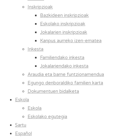
Inskripzioak
Bazkideen inskripzioak
Eskolako inskripzioak
Jokalarien inskripzioak
Kanpus aurreko izen-ematea
Inkesta
Familiendako inkesta
Jokalariendako inkesta
Araudia eta barne funtzionamendua
Egungo denboraldiko familien karta
Dokumentuen bidalketa
Eskola
Eskola
Eskolako egutegia
Sartu
Español