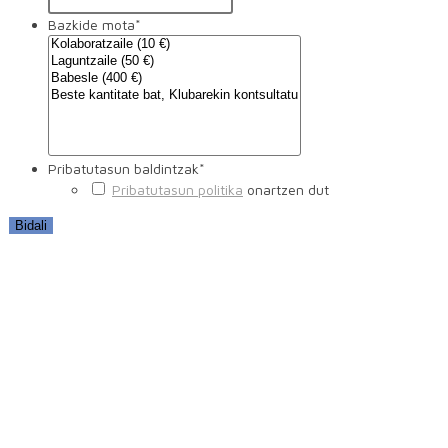
Bazkide mota
*
Pribatutasun baldintzak
*
Pribatutasun politika
onartzen dut