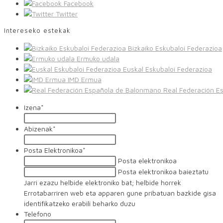
Facebook
Twitter
Intereseko estekak
Bizkaiko Eskubaloi Federazioa
Ermuko udala
Euskal Eskubaloi Federazioa
IMD Ermua
Real Federación E
Izena
*
Abizenak
*
Posta Elektronikoa
*
Posta elektronikoa
Posta elektronikoa baieztatu
Jarri ezazu helbide elektroniko bat; helbide horrek
Errotabarriren web eta apparen gune pribatuan bazkide gisa
identifikatzeko erabili beharko duzu
Telefono