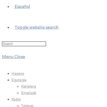
Español
Toggle website search
Menu
Close
Hasiera
Egutegia
Kartelera
Emaitzak
Kluba
Taldeak