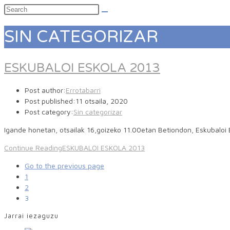
SIN CATEGORIZAR
ESKUBALOI ESKOLA 2013
Post author:
Errotabarri
Post published:
11 otsaila, 2020
Post category:
Sin categorizar
Igande honetan, otsailak 16,goizeko 11.00etan Betiondon, Eskubalo
Continue Reading
ESKUBALOI ESKOLA 2013
Go to the previous page
1
2
3
Jarrai iezaguzu