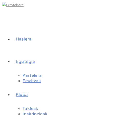
Hasiera
Egutegia
Kartelera
Emaitzak
Kluba
Taldeak
Inskripzioak