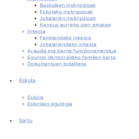
Bazkideen inskripzioak
Eskolako inskripzioak
Jokalarien inskripzioak
Kanpus aurreko izen-ematea
Inkesta
Familiendako inkesta
Jokalariendako inkesta
Araudia eta barne funtzionamendua
Egungo denboraldiko familien karta
Dokumentuen bidalketa
Eskola
Eskola
Eskolako egutegia
Sartu