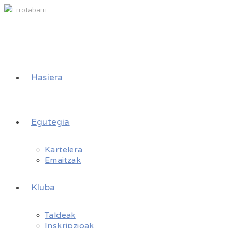
Hasiera
Egutegia
Kartelera
Emaitzak
Kluba
Taldeak
Inskripzioak