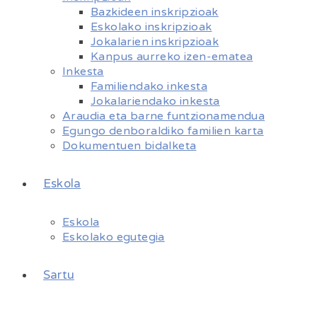
Bazkideen inskripzioak
Eskolako inskripzioak
Jokalarien inskripzioak
Kanpus aurreko izen-ematea
Inkesta
Familiendako inkesta
Jokalariendako inkesta
Araudia eta barne funtzionamendua
Egungo denboraldiko familien karta
Dokumentuen bidalketa
Eskola
Eskola
Eskolako egutegia
Sartu