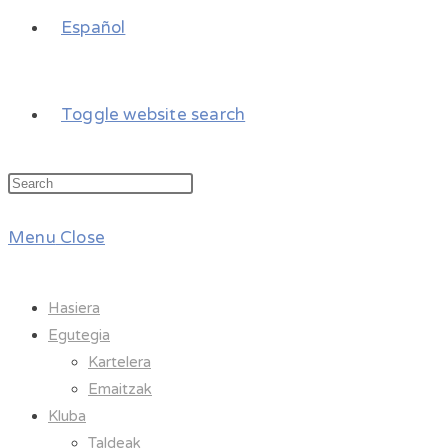
Español
Toggle website search
Menu
Close
Hasiera
Egutegia
Kartelera
Emaitzak
Kluba
Taldeak