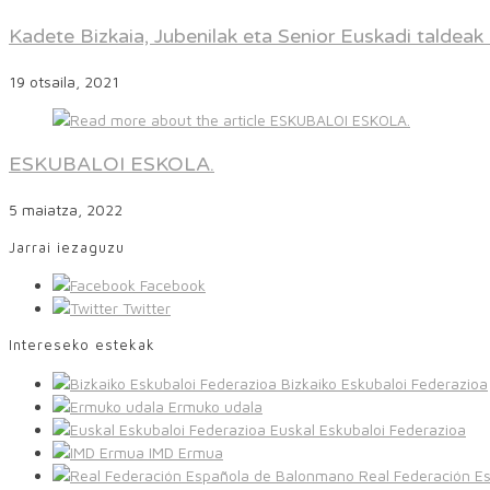
Kadete Bizkaia, Jubenilak eta Senior Euskadi taldeak i
19 otsaila, 2021
ESKUBALOI ESKOLA.
5 maiatza, 2022
Jarrai iezaguzu
Facebook
Twitter
Intereseko estekak
Bizkaiko Eskubaloi Federazioa
Ermuko udala
Euskal Eskubaloi Federazioa
IMD Ermua
Real Federación E