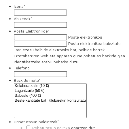
Izena
*
Abizenak
*
Posta Elektronikoa
*
Posta elektronikoa
Posta elektronikoa baieztatu
Jarri ezazu helbide elektroniko bat; helbide horrek
Errotabarriren web eta apparen gune pribatuan bazkide gisa
identifikatzeko erabili beharko duzu
Telefono
Bazkide mota
*
Pribatutasun baldintzak
*
Pribatutasun politika
onartzen dut