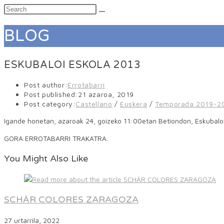
BLOG
ESKUBALOI ESKOLA 2013
Post author:
Errotabarri
Post published:
21 azaroa, 2019
Post category:
Castellano
/
Euskera
/
Temporada 2019-2
Igande honetan, azaroak 24, goizeko 11:00etan Betiondon, Eskubaloi
GORA ERROTABARRI TRAKATRA.
You Might Also Like
SCHÄR COLORES ZARAGOZA
27 urtarrila, 2022