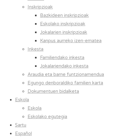
Inskripzioak
Bazkideen inskripzioak
Eskolako inskripzioak
Jokalarien inskripzioak
Kanpus aurreko izen-ematea
Inkesta
Familiendako inkesta
Jokalariendako inkesta
Araudia eta barne funtzionamendua
Egungo denboraldiko familien karta
Dokumentuen bidalketa
Eskola
Eskola
Eskolako egutegia
Sartu
Español