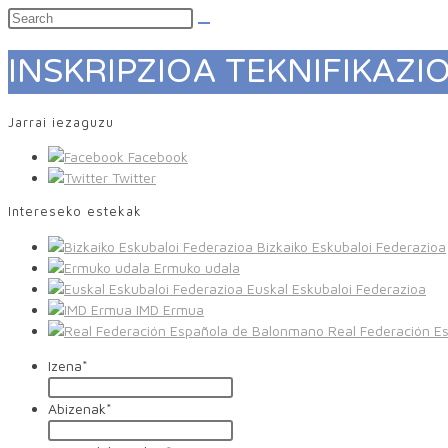
INSKRIPZIOA TEKNIFIKAZI
Jarrai iezaguzu
Facebook
Twitter
Intereseko estekak
Bizkaiko Eskubaloi Federazioa
Ermuko udala
Euskal Eskubaloi Federazioa
IMD Ermua
Real Federación E
Izena
*
Abizenak
*