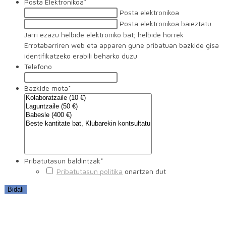
Posta Elektronikoa
*
Posta elektronikoa
Posta elektronikoa baieztatu
Jarri ezazu helbide elektroniko bat; helbide horrek
Errotabarriren web eta apparen gune pribatuan bazkide gisa
identifikatzeko erabili beharko duzu
Telefono
Bazkide mota
*
Pribatutasun baldintzak
*
Pribatutasun politika
onartzen dut