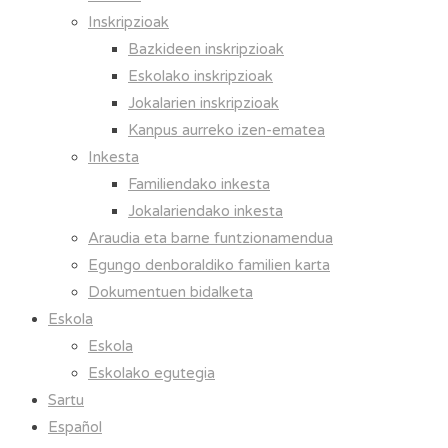
Inskripzioak
Bazkideen inskripzioak
Eskolako inskripzioak
Jokalarien inskripzioak
Kanpus aurreko izen-ematea
Inkesta
Familiendako inkesta
Jokalariendako inkesta
Araudia eta barne funtzionamendua
Egungo denboraldiko familien karta
Dokumentuen bidalketa
Eskola
Eskola
Eskolako egutegia
Sartu
Español