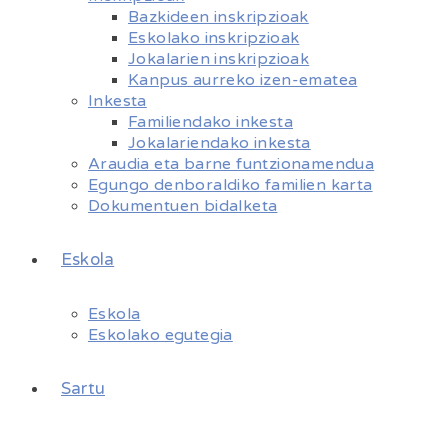
Bazkideen inskripzioak
Eskolako inskripzioak
Jokalarien inskripzioak
Kanpus aurreko izen-ematea
Inkesta
Familiendako inkesta
Jokalariendako inkesta
Araudia eta barne funtzionamendua
Egungo denboraldiko familien karta
Dokumentuen bidalketa
Eskola
Eskola
Eskolako egutegia
Sartu