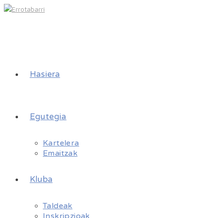
Hasiera
Egutegia
Kartelera
Emaitzak
Kluba
Taldeak
Inskripzioak