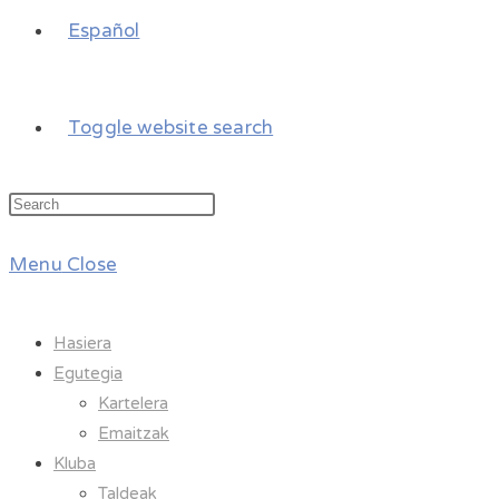
Español
Toggle website search
Menu
Close
Hasiera
Egutegia
Kartelera
Emaitzak
Kluba
Taldeak