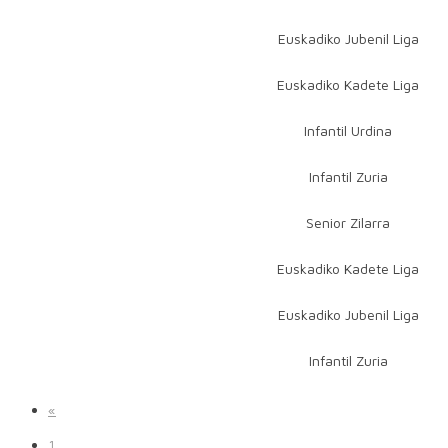
Euskadiko Jubenil Liga
Euskadiko Kadete Liga
Infantil Urdina
Infantil Zuria
Senior Zilarra
Euskadiko Kadete Liga
Euskadiko Jubenil Liga
Infantil Zuria
«
1