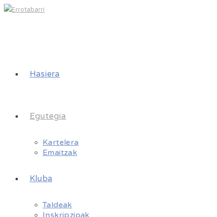
Hasiera
Egutegia
Kartelera
Emaitzak
Kluba
Taldeak
Inskripzioak