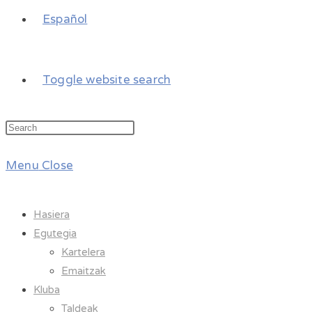
Español
Toggle website search
Menu
Close
Hasiera
Egutegia
Kartelera
Emaitzak
Kluba
Taldeak