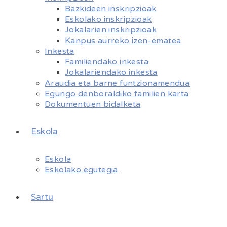
Bazkideen inskripzioak
Eskolako inskripzioak
Jokalarien inskripzioak
Kanpus aurreko izen-ematea
Inkesta
Familiendako inkesta
Jokalariendako inkesta
Araudia eta barne funtzionamendua
Egungo denboraldiko familien karta
Dokumentuen bidalketa
Eskola
Eskola
Eskolako egutegia
Sartu