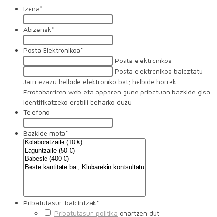
Izena
*
Abizenak
*
Posta Elektronikoa
*
Posta elektronikoa
Posta elektronikoa baieztatu
Jarri ezazu helbide elektroniko bat; helbide horrek
Errotabarriren web eta apparen gune pribatuan bazkide gisa
identifikatzeko erabili beharko duzu
Telefono
Bazkide mota
*
Pribatutasun baldintzak
*
Pribatutasun politika
onartzen dut