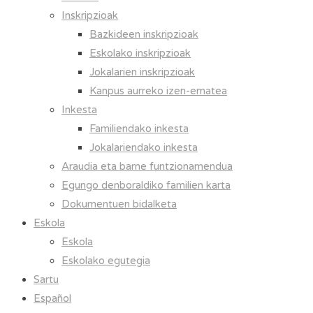
Inskripzioak
Bazkideen inskripzioak
Eskolako inskripzioak
Jokalarien inskripzioak
Kanpus aurreko izen-ematea
Inkesta
Familiendako inkesta
Jokalariendako inkesta
Araudia eta barne funtzionamendua
Egungo denboraldiko familien karta
Dokumentuen bidalketa
Eskola
Eskola
Eskolako egutegia
Sartu
Español