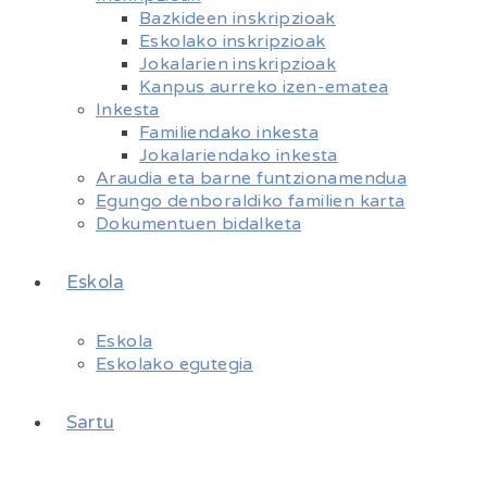
Bazkideen inskripzioak
Eskolako inskripzioak
Jokalarien inskripzioak
Kanpus aurreko izen-ematea
Inkesta
Familiendako inkesta
Jokalariendako inkesta
Araudia eta barne funtzionamendua
Egungo denboraldiko familien karta
Dokumentuen bidalketa
Eskola
Eskola
Eskolako egutegia
Sartu