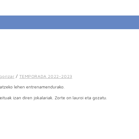
gorizar
/
TEMPORADA 2022-2023
estatzeko lehen entrenamendurako.
tuak izan diren jokalariak. Zorte on lauroi eta gozatu.