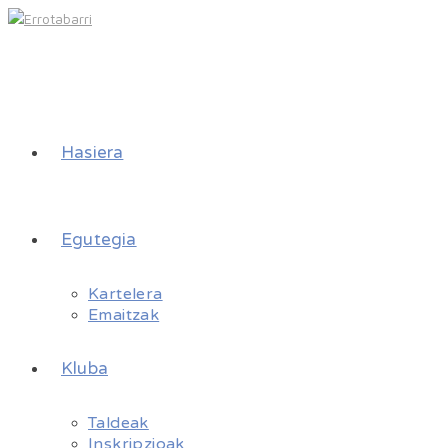
Hasiera
Egutegia
Kartelera
Emaitzak
Kluba
Taldeak
Inskripzioak