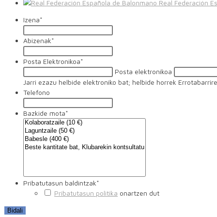
Real Federación E
Izena
*
Abizenak
*
Posta Elektronikoa
*
Posta elektronikoa
Jarri ezazu helbide elektroniko bat; helbide horrek Errotabarr
Telefono
Bazkide mota
*
Pribatutasun baldintzak
*
Pribatutasun politika
onartzen dut