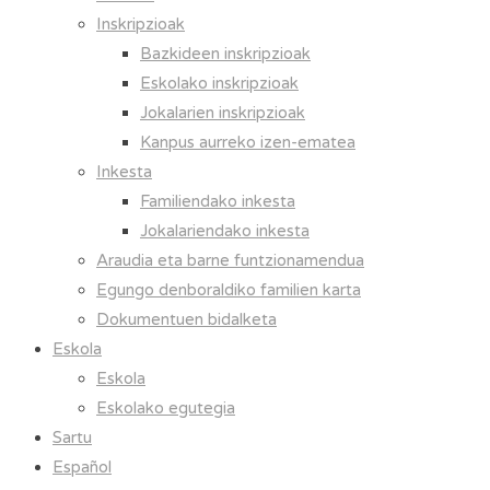
Inskripzioak
Bazkideen inskripzioak
Eskolako inskripzioak
Jokalarien inskripzioak
Kanpus aurreko izen-ematea
Inkesta
Familiendako inkesta
Jokalariendako inkesta
Araudia eta barne funtzionamendua
Egungo denboraldiko familien karta
Dokumentuen bidalketa
Eskola
Eskola
Eskolako egutegia
Sartu
Español