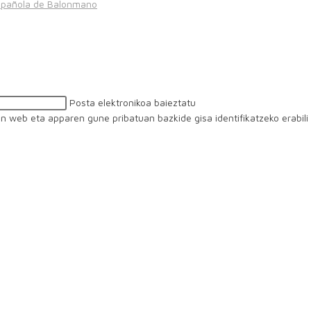
spañola de Balonmano
Posta elektronikoa baieztatu
iren web eta apparen gune pribatuan bazkide gisa identifikatzeko erabil