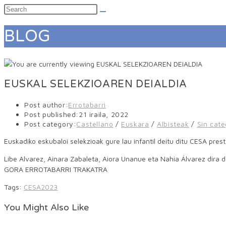
BLOG
EUSKAL SELEKZIOAREN DEIALDIA
Post author:
Errotabarri
Post published:
21 iraila, 2022
Post category:
Castellano
/
Euskara
/
Albisteak
/
Sin cate
Euskadiko eskubaloi selekzioak gure lau infantil deitu ditu CESA pr
Libe Alvarez, Ainara Zabaleta, Aiora Unanue eta Nahia Álvarez dira dei
GORA ERROTABARRI TRAKATRA
Tags
:
CESA2023
You Might Also Like