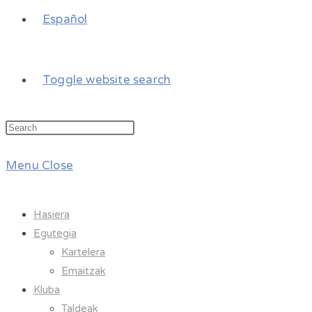
Español
Toggle website search
Menu
Close
Hasiera
Egutegia
Kartelera
Emaitzak
Kluba
Taldeak