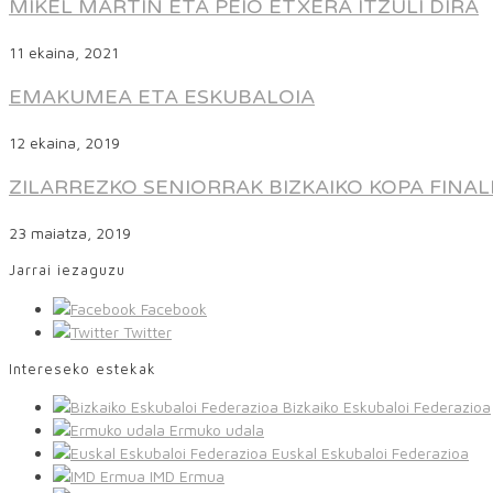
MIKEL MARTIN ETA PEIO ETXERA ITZULI DIRA
11 ekaina, 2021
EMAKUMEA ETA ESKUBALOIA
12 ekaina, 2019
ZILARREZKO SENIORRAK BIZKAIKO KOPA FINA
23 maiatza, 2019
Jarrai iezaguzu
Facebook
Twitter
Intereseko estekak
Bizkaiko Eskubaloi Federazioa
Ermuko udala
Euskal Eskubaloi Federazioa
IMD Ermua