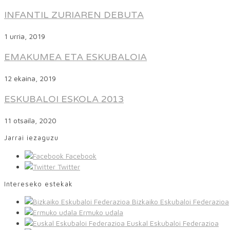
INFANTIL ZURIAREN DEBUTA
1 urria, 2019
EMAKUMEA ETA ESKUBALOIA
12 ekaina, 2019
ESKUBALOI ESKOLA 2013
11 otsaila, 2020
Jarrai iezaguzu
Facebook
Twitter
Intereseko estekak
Bizkaiko Eskubaloi Federazioa
Ermuko udala
Euskal Eskubaloi Federazioa