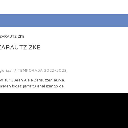
ZARAUTZ ZKE
gorizar
/
TEMPORADA 2022-2023
an 18: 30ean Aiala Zarautzen aurka.
raren bidez jarraitu ahal izango da.