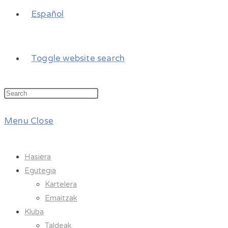
Español
Toggle website search
Menu
Close
Hasiera
Egutegia
Kartelera
Emaitzak
Kluba
Taldeak