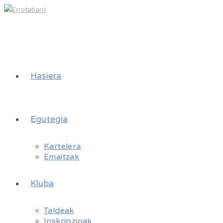
Hasiera
Egutegia
Kartelera
Emaitzak
Kluba
Taldeak
Inskripzioak