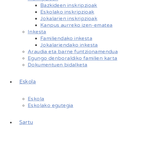
Bazkideen inskripzioak
Eskolako inskripzioak
Jokalarien inskripzioak
Kanpus aurreko izen-ematea
Inkesta
Familiendako inkesta
Jokalariendako inkesta
Araudia eta barne funtzionamendua
Egungo denboraldiko familien karta
Dokumentuen bidalketa
Eskola
Eskola
Eskolako egutegia
Sartu