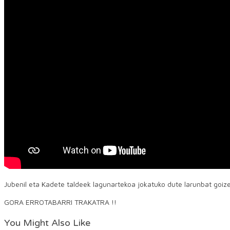
Jubenil eta Kadete taldeek lagunartekoa jokatuko dute larunbat goizea
GORA ERROTABARRI TRAKATRA !!
You Might Also Like