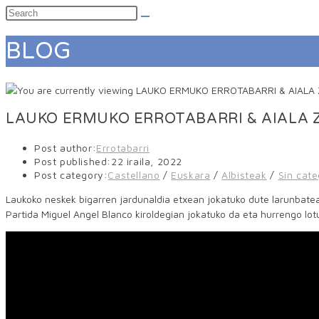
BLOG
LAUKO ERMUKO ERROTABARRI & AIALA 
Post author:
Errotabarri
Post published:
22 iraila, 2022
Post category:
Castellano
/
Euskara
/
Albisteak
/
Sin cate
Laukoko neskek bigarren jardunaldia etxean jokatuko dute larunbate
Partida Miguel Angel Blanco kiroldegian jokatuko da eta hurrengo lotu