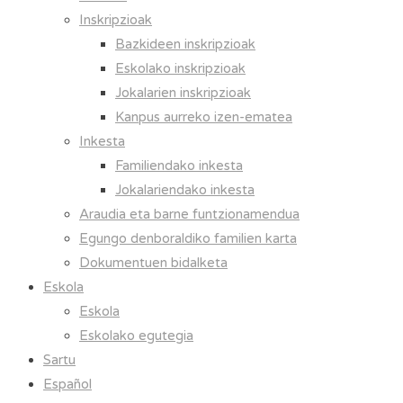
Inskripzioak
Bazkideen inskripzioak
Eskolako inskripzioak
Jokalarien inskripzioak
Kanpus aurreko izen-ematea
Inkesta
Familiendako inkesta
Jokalariendako inkesta
Araudia eta barne funtzionamendua
Egungo denboraldiko familien karta
Dokumentuen bidalketa
Eskola
Eskola
Eskolako egutegia
Sartu
Español